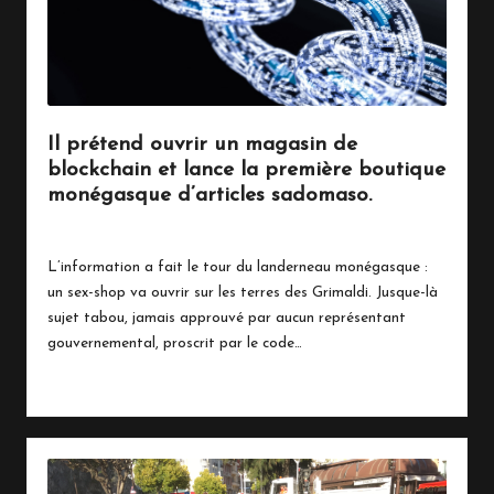
n
a
c
o
Il prétend ouvrir un magasin de
blockchain et lance la première boutique
monégasque d’articles sadomaso.
29 mars 2018
Économie
Posted
in
L’information a fait le tour du landerneau monégasque :
un sex-shop va ouvrir sur les terres des Grimaldi. Jusque-là
sujet tabou, jamais approuvé par aucun représentant
gouvernemental, proscrit par le code…
Read More