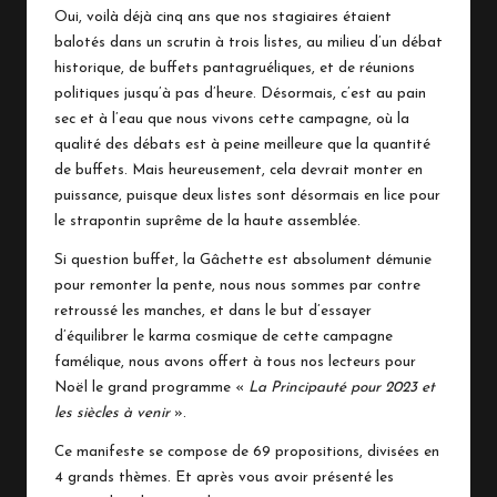
n
Oui, voilà déjà cinq ans que nos stagiaires étaient
balotés dans un scrutin à trois listes, au milieu d’un débat
a
historique, de buffets pantagruéliques, et de réunions
c
politiques jusqu’à pas d’heure. Désormais, c’est au pain
sec et à l’eau que nous vivons cette campagne, où la
o
qualité des débats est à peine meilleure que la quantité
de buffets. Mais heureusement, cela devrait monter en
puissance, puisque deux listes sont désormais en lice pour
le strapontin suprême de la haute assemblée.
Si question buffet, la Gâchette est absolument démunie
pour remonter la pente, nous nous sommes par contre
retroussé les manches, et dans le but d’essayer
d’équilibrer le karma cosmique de cette campagne
famélique, nous avons offert à tous nos lecteurs pour
Noël le grand programme «
La Principauté pour 2023 et
les siècles à venir
».
Ce manifeste se compose de 69 propositions, divisées en
4 grands thèmes. Et après vous avoir présenté
les