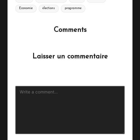
Economie
élections
programme
Comments
No comments yet. Why don’t you start the discussion?
Laisser un commentaire
Votre adresse e-mail ne sera pas publiée.
Les champs
obligatoires sont indiqués avec
*