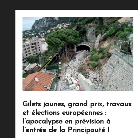
M
o
n
a
c
o
Gilets jaunes, grand prix, travaux
et élections européennes :
l’apocalypse en prévision à
l’entrée de la Principauté !