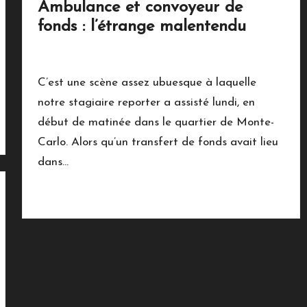
Ambulance et convoyeur de
fonds : l’étrange malentendu
11 décembre 2018
Vie Quotidienne
Posted
in
C’est une scène assez ubuesque à laquelle
notre stagiaire reporter a assisté lundi, en
début de matinée dans le quartier de Monte-
Carlo. Alors qu’un transfert de fonds avait lieu
dans…
Read More