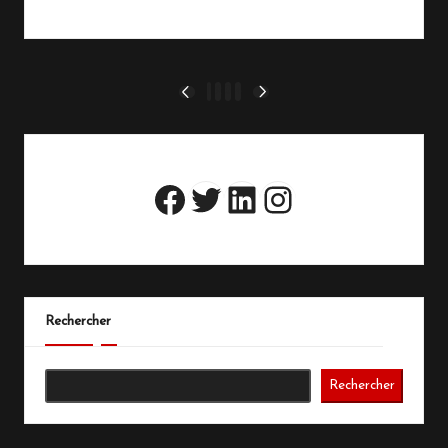
Read More
Pagination
1
2
3
4
PREVIOUS
NEXT
PAGE
PAGE
des
publications
Twitter
LinkedIn
Instagram
Facebook
Rechercher
Rechercher