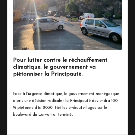
n
a
c
o
Pour lutter contre le réchauffement
climatique, le gouvernement va
piétonniser la Principauté.
31 mars 2025
Écologie
Posted
in
Face à l’urgence climatique, le gouvernement monégasque
a pris une décision radicale : la Principauté deviendra 100
% piétonne d’ici 2030. Fini les embouteillages sur le
boulevard du Larvotto, terminé…
Read More