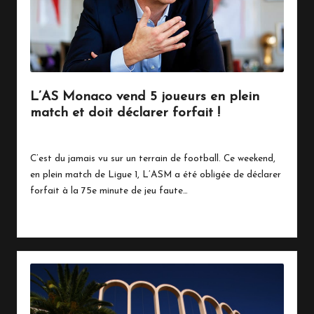
n
a
c
o
L’AS Monaco vend 5 joueurs en plein
match et doit déclarer forfait !
2 octobre 2018
Sports
Posted
in
C’est du jamais vu sur un terrain de football. Ce weekend,
en plein match de Ligue 1, L’ASM a été obligée de déclarer
forfait à la 75e minute de jeu faute…
Read More