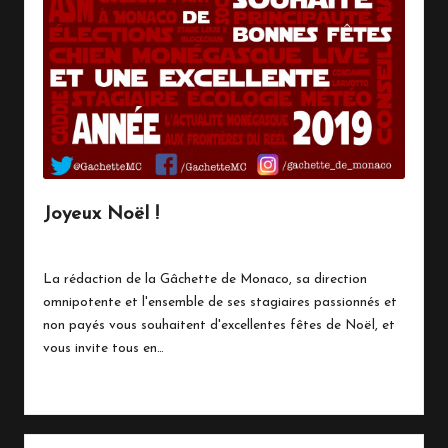
n
a
c
o
Joyeux Noël !
25 décembre 2018
Live Breaking News
Posted
in
La rédaction de la Gâchette de Monaco, sa direction
omnipotente et l'ensemble de ses stagiaires passionnés et
non payés vous souhaitent d'excellentes fêtes de Noël, et
vous invite tous en…
Read More