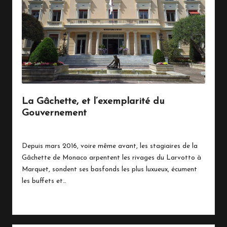
n
a
c
o
La Gâchette, et l’exemplarité du
Gouvernement
21 octobre 2019
Politique
Posted
in
Depuis mars 2016, voire même avant, les stagiaires de la
Gâchette de Monaco arpentent les rivages du Larvotto à
Marquet, sondent ses basfonds les plus luxueux, écument
les buffets et…
Read More