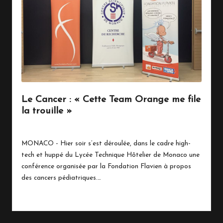
n
a
c
o
Le Cancer : « Cette Team Orange me file
la trouille »
29 avril 2016
Vie Quotidienne
Posted
in
MONACO - Hier soir s’est déroulée, dans le cadre high-
tech et huppé du Lycée Technique Hôtelier de Monaco une
conférence organisée par la Fondation Flavien à propos
des cancers pédiatriques.…
Read More