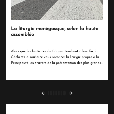
La liturgie monégasque, selon la haute
assemblée
2 avril 2024
Politique
Posted
in
Alors que les festivités de Pâques touchent à leur fin, la
Gâchette a souhaité vous raconter la liturgie propre à la
Principauté, au travers de la présentation des plus grands…
Read More
Pagination
1
2
3
4
5
…
14
PREVIOUS
NEXT
PAGE
PAGE
des
publications