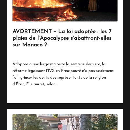
n
a
c
AVORTEMENT – La loi adoptée : les 7
o
plaies de l’Apocalypse s’abattront-elles
sur Monaco ?
26 mai 2025
Politique
Posted
in
Adoptée à une large majorité la semaine dernière, la
réforme légalisant l’IVG en Principauté n’a pas seulement
fait grincer les dents des représentants de la religion
d’État. Elle aurait, selon…
Read More