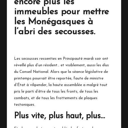
encore plus les
n
immeubles pour mettre
a
les Monégasques à
c
l’abri des secousses.
o
24 mars 2025
No Comments
Les secousses ressenties en Principauté mardi soir ont
réveillé plus d’un résident… et visiblement, aussi les élus
du Conseil National. Alors que la séance législative de
printemps pourrait être reportée, faute de ministre
d’État à vilipender, la haute assemblée a malgré tout
pris le parti d’être de tous les fronts, de tous les
combats, et de tous les frottements de plaques
tectoniques.
Plus vite, plus haut, plus…