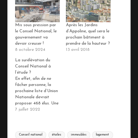
Mis sous pression par
Après les Jardins
le Conseil National, le
d’Appoline, quel sera le
gouvernement va
prochain bâtiment à
devoir creuser !
prendre de la hauteur ?
8 octobre 2024
13 avril 2018
La surélévation du
Conseil National à
l’étude ?
En effet, afin de ne
fâcher personne, la
prochaine liste d’Union
Nationale devrait
proposer 468 élus. Une
extension de
7 juillet 2022
l’hémicycle par le haut
est donc à l’étude pour
pouvoir faire entrer
Tags:
tout le monde.
Conseil national
étoiles
immeubles
logement