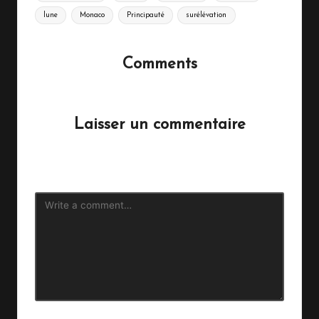
lune
Monaco
Principauté
surélévation
Comments
No comments yet. Why don’t you start the discussion?
Laisser un commentaire
Votre adresse e-mail ne sera pas publiée.
Les champs
obligatoires sont indiqués avec
*