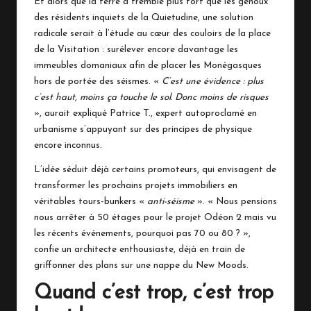
Et alors que la terre a tremblé plus fort que les genoux
des résidents inquiets de la Quietudine, une solution
radicale serait à l’étude au cœur des couloirs de la place
de la Visitation : surélever encore davantage les
immeubles domaniaux afin de placer les Monégasques
hors de portée des séismes. «
C’est une évidence : plus
c’est haut, moins ça touche le sol. Donc moins de risques
», aurait expliqué Patrice T., expert autoproclamé en
urbanisme s’appuyant sur des principes de physique
encore inconnus.
L’idée séduit déjà certains promoteurs, qui envisagent de
transformer les prochains projets immobiliers en
véritables tours-bunkers «
anti-séisme
». « Nous pensions
nous arrêter à 50 étages pour le projet Odéon 2 mais vu
les récents événements, pourquoi pas 70 ou 80 ? »,
confie un architecte enthousiaste, déjà en train de
griffonner des plans sur une nappe du New Moods.
Quand c’est trop, c’est trop