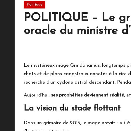
Posted
Politique
M
in
POLITIQUE – Le gra
o
oracle du ministre d’
n
21 juillet 2025
No Comments
a
c
Le mystérieux mage Grindanamus, longtemps pris
o
chats et de plans cadastraux annotés à la cire d
recherche d’un cyclone astral descendant. Pend
Aujourd’hui,
ses prophéties deviennent réalité
, e
La vision du stade flottant
Dans un grimoire de 2013, le mage notait :
« Là 