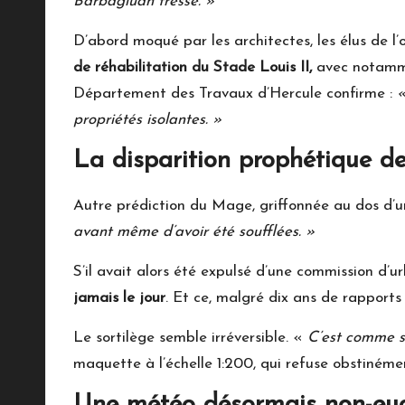
Barbagiuan tressé. »
D’abord moqué par les architectes, les élus de l
de réhabilitation du Stade Louis II,
avec notammen
Département des Travaux d’Hercule confirme :
«
propriétés isolantes. »
La disparition prophétique de 
Autre prédiction du Mage, griffonnée au dos d’u
avant même d’avoir été soufflées. »
S’il avait alors été expulsé d’une commission d’
jamais le jour
. Et ce, malgré dix ans de rapports
Le sortilège semble irréversible. «
C’est comme si
maquette à l’échelle 1:200, qui refuse obstinéme
Une météo désormais non-euc