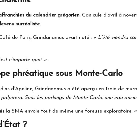
affranchies du calendrier grégorien
. Canicule d’avril à novem
devenu surréaliste
.
Café de Paris, Grindanamus avait noté :
« L’été viendra san
’est n’importe quoi. »
ppe phréatique sous Monte-Carlo
rdins d’Apoline, Grindanamus a été aperçu en train de mur
 palpitera. Sous les parkings de Monte-Carlo, une eau ancienn
ais la SMA envoie tout de même une foreuse exploratoire, 
’État ?