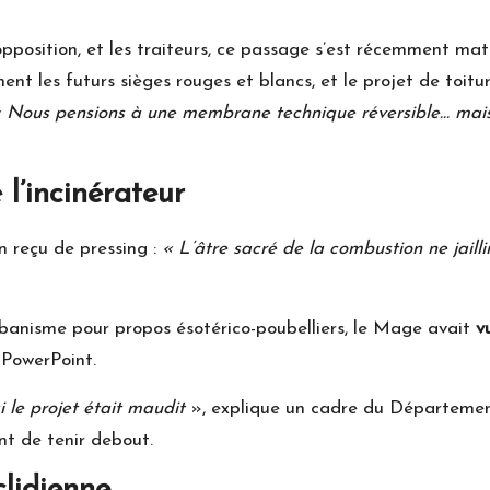
’opposition, et les traiteurs, ce passage s’est récemment ma
t les futurs sièges rouges et blancs, et le projet de toitur
 Nous pensions à une membrane technique réversible… mais
l’incinérateur
n reçu de pressing :
« L’âtre sacré de la combustion ne jaill
urbanisme pour propos ésotérico-poubelliers, le Mage avait
v
 PowerPoint.
 le projet était maudit
», explique un cadre du Départemen
nt de tenir debout.
lidienne