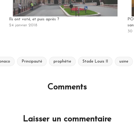
Ils ont voté, et puis après ?
POL
24 janvier 2018
san
30 
onaco
Principauté
prophétie
Stade Louis II
usine
Comments
No comments yet. Why don’t you start the discussion?
Laisser un commentaire
e e-mail ne sera pas publiée.
Les champs obligatoires sont i