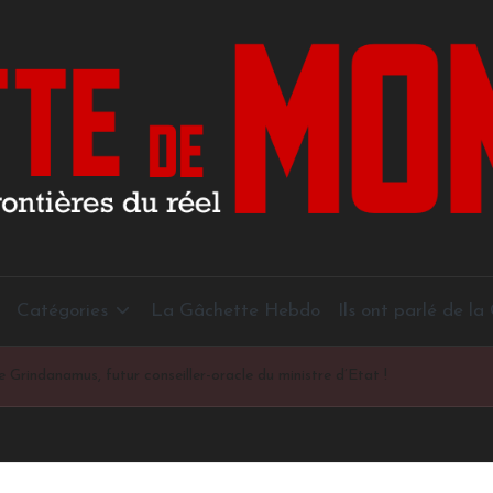
Catégories
La Gâchette Hebdo
Ils ont parlé de l
indanamus, futur conseiller-oracle du ministre d’Etat !