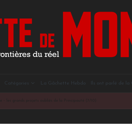
Catégories
La Gâchette Hebdo
Ils ont parlé de l
 – les grands projets oubliés de la Principauté (7/10)