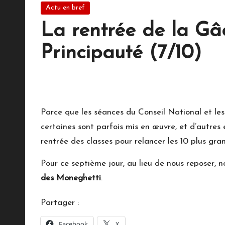
Posted
Actu en bref
M
in
La rentrée de la Gâc
o
Principauté (7/10)
n
17 septembre 2023
No Comments
a
c
Parce que les séances du Conseil National et les
o
certaines sont parfois mis en œuvre, et d’autres
rentrée des classes pour relancer les 10 plus gr
Pour ce septième jour, au lieu de nous reposer, 
des Moneghetti
.
Partager :
Facebook
X