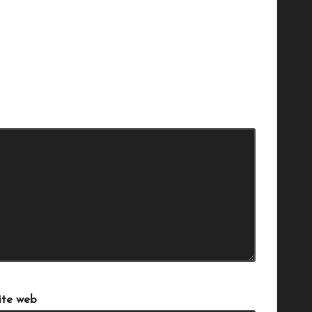
ndiqués avec
*
ite web