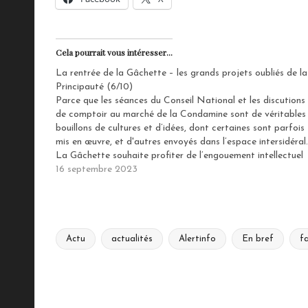
Cela pourrait vous intéresser...
La rentrée de la Gâchette – les grands projets oubliés de la
Principauté (6/10)
Parce que les séances du Conseil National et les discutions
de comptoir au marché de la Condamine sont de véritables
bouillons de cultures et d’idées, dont certaines sont parfois
mis en œuvre, et d'autres envoyés dans l’espace intersidéral.
La Gâchette souhaite profiter de l’engouement intellectuel
généré par la rentrée des…
16 septembre 2023
Actu
actualités
Alertinfo
En bref
f
Tags: