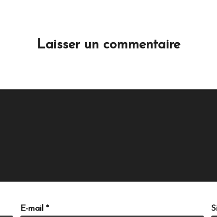
No comments yet. Why don’t you start the discussion?
Laisser un commentaire
e e-mail ne sera pas publiée.
Les champs obligatoires sont i
E-mail
*
S