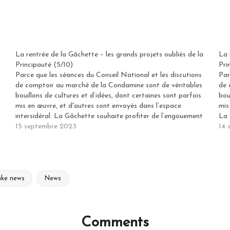
La rentrée de la Gâchette – les grands projets oubliés de la
La 
Principauté (5/10)
Pri
Parce que les séances du Conseil National et les discutions
Par
de comptoir au marché de la Condamine sont de véritables
de 
bouillons de cultures et d’idées, dont certaines sont parfois
bou
mis en œuvre, et d'autres sont envoyés dans l’espace
mis
intersidéral. La Gâchette souhaite profiter de l’engouement
La 
intellectuel généré par la rentrée…
15 septembre 2023
gén
14 
ake news
News
Comments