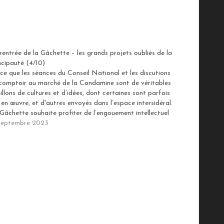
rentrée de la Gâchette – les grands projets oubliés de la
ncipauté (4/10)
ce que les séances du Conseil National et les discutions
comptoir au marché de la Condamine sont de véritables
illons de cultures et d’idées, dont certaines sont parfois
 en œuvre, et d'autres envoyés dans l’espace intersidéral.
Gâchette souhaite profiter de l’engouement intellectuel
éré par la rentrée des…
septembre 2023