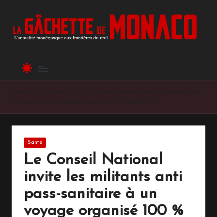
L
L'actualité
Skip
monégasque
to
a
aux
content
frontières
G
du
â
réel
c
Home
2021
août
18
Le Conseil National invite les militants anti
h
pass-sanitaire à un voyage organisé 100 % « pass free »
et
te
Posted
Santé
d
in
Le Conseil National
e
invite les militants anti
M
pass-sanitaire à un
o
voyage organisé 100 %