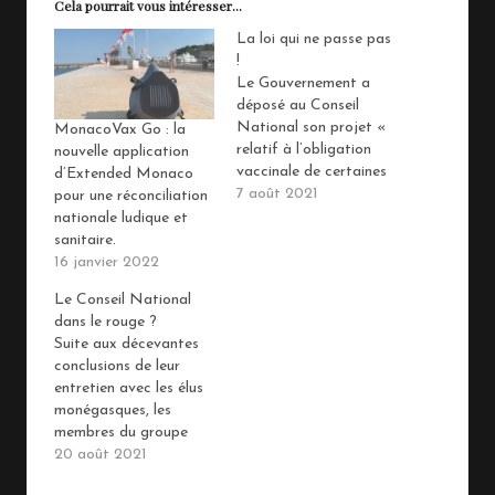
Cela pourrait vous intéresser...
La loi qui ne passe pas
!
Le Gouvernement a
déposé au Conseil
National son projet «
MonacoVax Go : la
relatif à l’obligation
nouvelle application
vaccinale de certaines
d’Extended Monaco
catégories de
7 août 2021
pour une réconciliation
personnes ». Offusqué,
nationale ludique et
le
sanitaire.
groupe Monégasque a
16 janvier 2022
nti-pass sanitaire a
Le Conseil National
publié un communiqué
dans le rouge ?
vindicatif : « ON EN
Suite aux décevantes
A GROS ! »
conclusions de leur
entretien avec les élus
monégasques, les
membres du groupe
Facebook anti pass-
20 août 2021
sanitaire seraient