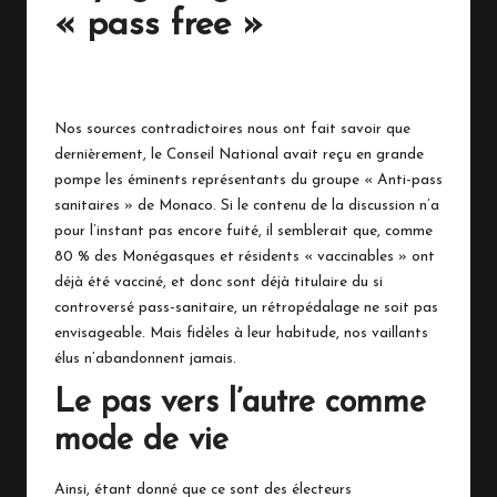
n
« pass free »
a
18 août 2021
No Comments
c
o
Nos sources contradictoires nous ont fait savoir que
dernièrement, le Conseil National avait reçu en grande
pompe les éminents représentants du groupe « Anti-pass
sanitaires » de Monaco. Si le contenu de la discussion n’a
pour l’instant pas encore fuité, il semblerait que, comme
80 % des Monégasques et résidents « vaccinables » ont
déjà été vacciné, et donc sont déjà titulaire du si
controversé pass-sanitaire, un rétropédalage ne soit pas
envisageable. Mais fidèles à leur habitude, nos vaillants
élus n’abandonnent jamais.
Le pas vers l’autre comme
mode de vie
Ainsi, étant donné que ce sont des électeurs