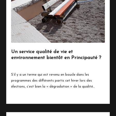
n
a
c
o
Un service qualité de vie et
environnement bientôt en Principauté ?
7 août 2018
Vie Quotidienne
Posted
in
S’il y a un terme qui est revenu en boucle dans les
programmes des différents partis cet hiver lors des
élections, c’est bien la « dégradation » de la qualité…
Read More