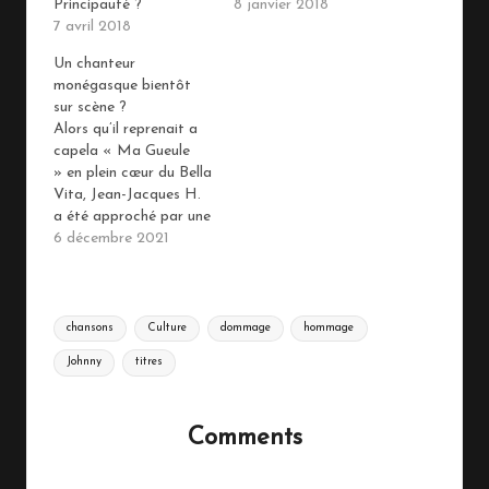
Principauté ?
8 janvier 2018
7 avril 2018
Un chanteur
monégasque bientôt
sur scène ?
Alors qu’il reprenait a
capela « Ma Gueule
» en plein cœur du Bella
Vita, Jean-Jacques H.
a été approché par une
célèbre maison de
6 décembre 2021
disque. Son album de
reprises des chansons
de Johnny devrait
Tags:
sortir d’ici Noël.
chansons
Culture
dommage
hommage
Johnny
titres
Comments
No comments yet. Why don’t you start the discussion?