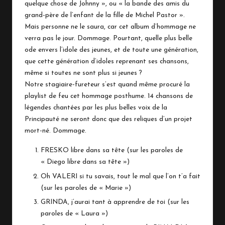
n
quelque chose de Johnny », ou « la bande des amis du
grand-père de l’enfant de la fille de Michel Pastor ».
a
Mais personne ne le saura, car cet album d’hommage ne
c
verra pas le jour. Dommage. Pourtant, quelle plus belle
ode envers l’idole des jeunes, et de toute une génération,
o
que cette génération d’idoles reprenant ses chansons,
même si toutes ne sont plus si jeunes ?
Notre stagiaire-fureteur s’est quand même procuré la
playlist de feu cet hommage posthume. 14 chansons de
légendes chantées par les plus belles voix de la
Principauté ne seront donc que des reliques d’un projet
mort-né. Dommage.
FRESKO libre dans sa tête (sur les paroles de
« Diego libre dans sa tête »)
Oh VALERI si tu savais, tout le mal que l’on t’a fait
(sur les paroles de « Marie »)
GRINDA, j’aurai tant à apprendre de toi (sur les
paroles de « Laura »)