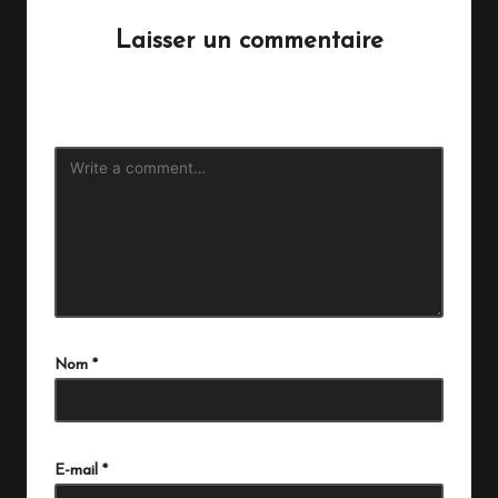
Laisser un commentaire
Votre adresse e-mail ne sera pas publiée.
Les champs
obligatoires sont indiqués avec
*
Nom
*
E-mail
*