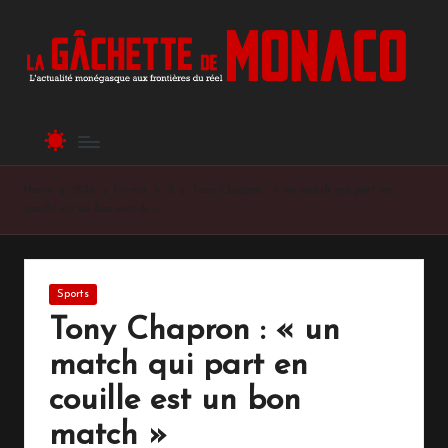
L
L'actualité
Skip
monégasque
to
a
aux
content
frontières
G
du
â
réel
c
Home
2016
février
8
Tony Chapron : « un match qui part en
h
couille est un bon match »
et
te
Posted
Sports
d
in
Tony Chapron : « un
e
match qui part en
M
couille est un bon
o
match »