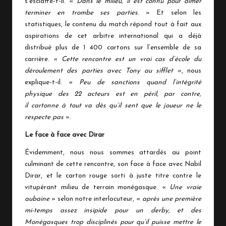
s’esclaffe-t-il. «
Dans le milieu, il est connu pour aimer
terminer en trombe ses parties
. » Et selon les
statistiques, le contenu du match répond tout à fait aux
aspirations de cet arbitre international qui a déjà
distribué plus de 1 400 cartons sur l’ensemble de sa
carrière. «
Cette rencontre est un vrai cas d’école du
déroulement des parties avec Tony au sifflet
», nous
explique-t-il. «
Peu de sanctions quand l’intégrité
physique des 22 acteurs est en péril, par contre,
il cartonne à tout va dès qu’il sent que le joueur ne le
respecte pas
».
Le face à face avec Dirar
Évidemment, nous nous sommes attardés au point
culminant de cette rencontre, son face à face avec Nabil
Dirar, et le carton rouge sorti à juste titre contre le
vitupérant milieu de terrain monégasque. «
Une vraie
aubaine
» selon notre interlocuteur, «
après une première
mi-temps assez insipide pour un derby, et des
Monégasques trop disciplinés pour qu’il puisse mettre le