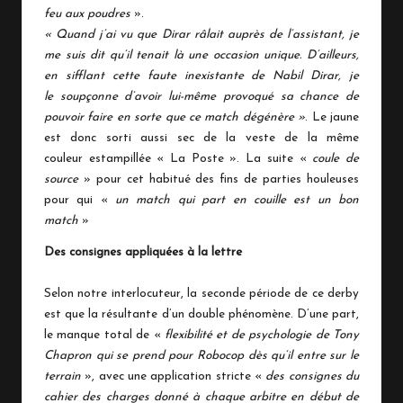
feu aux poudres
».
« Quand j’ai vu que Dirar râlait auprès de l’assistant, je
me suis dit qu’il tenait là une occasion unique. D’ailleurs,
en sifflant cette faute inexistante de Nabil Dirar, je
le soupçonne d’avoir lui-même provoqué sa chance de
pouvoir faire en sorte que ce match dégénère »
. Le jaune
est donc sorti aussi sec de la veste de la même
couleur estampillée « La Poste ». La suite «
coule de
source
» pour cet habitué des fins de parties houleuses
pour qui «
un match qui part en couille est un bon
match
»
Des consignes appliquées à la lettre
Selon notre interlocuteur, la seconde période de ce derby
est que la résultante d’un double phénomène. D’une part,
le manque total de «
flexibilité et de psychologie de Tony
Chapron qui se prend pour Robocop dès qu’il entre sur le
terrain
», avec une application stricte «
des consignes du
cahier des charges donné à chaque arbitre en début de