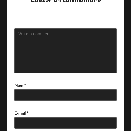
Laisser un commentaire
Votre adresse e-mail ne sera pas publiée.
Les champs
obligatoires sont indiqués avec
*
Nom
*
E-mail
*