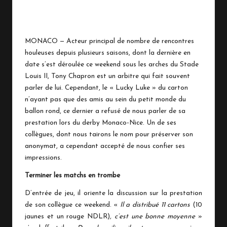
n
8 février 2016
No Comments
a
c
MONACO — Acteur principal de nombre de rencontres
houleuses depuis plusieurs saisons, dont la dernière en
o
date s’est déroulée ce weekend sous les arches du Stade
Louis II, Tony Chapron est un arbitre qui fait souvent
parler de lui. Cependant, le « Lucky Luke » du carton
n’ayant pas que des amis au sein du petit monde du
ballon rond, ce dernier a refusé de nous parler de sa
prestation lors du derby Monaco-Nice. Un de ses
collègues, dont nous tairons le nom pour préserver son
anonymat, a cependant accepté de nous confier ses
impressions.
Terminer les matchs en trombe
D’entrée de jeu, il oriente la discussion sur la prestation
de son collègue ce weekend. «
Il a distribué 11 cartons
(10
jaunes et un rouge NDLR)
, c’est une bonne moyenne
»