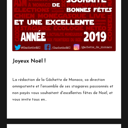
n
a
c
o
Joyeux Noël !
25 décembre 2018
Live Breaking News
Posted
in
La rédaction de la Gâchette de Monaco, sa direction
omnipotente et l'ensemble de ses stagiaires passionnés et
non payés vous souhaitent d'excellentes fêtes de Noël, et
vous invite tous en…
Read More