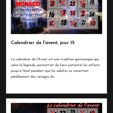
n
a
c
o
Calendrier de l’avent, jour 15
15 décembre 2020
Vie Quotidienne
Posted
in
Le calendrier de l’Avent est une tradition germanique qui,
selon la légende, permettait de faire patienter les enfants
jusqu’à Noël pendant que les adultes se remettent
péniblement des ravages de…
Read More