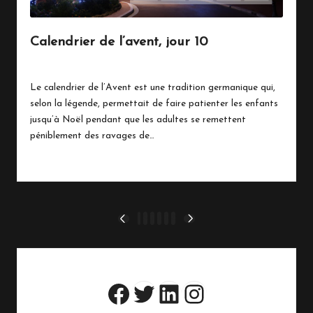
Calendrier de l’avent, jour 10
10 décembre 2020
Vie Quotidienne
Posted
in
Le calendrier de l’Avent est une tradition germanique qui,
selon la légende, permettait de faire patienter les enfants
jusqu’à Noël pendant que les adultes se remettent
péniblement des ravages de…
Read More
Pagination
1
2
3
4
5
6
PREVIOUS
NEXT
PAGE
PAGE
des
publications
Twitter
LinkedIn
Instagram
Facebook