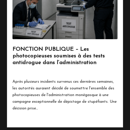
n
a
c
o
FONCTION PUBLIQUE – Les
photocopieuses soumises à des tests
antidrogue dans l’administration
22 juin 2026
Vie Quotidienne
Posted
in
Après plusieurs incidents survenus ces dernières semaines,
les autorités auraient décidé de soumettre l'ensemble des
photocopieuses de l'administration monégasque à une
campagne exceptionnelle de dépistage de stupéfiants. Une
décision prise…
Read More